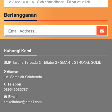
23/06/2025 09:25 - Oleh adminelfabo2 - Dilihat 2592 kali
Berlangganan
Hubungi Kami
SMK Taruna Terpadu 2 - Elfabo 2 ⋅ SMART, STRONG, SOLID
Alamat
Jln. Semplak Salabenda
Telepon
089513065767
Email
smkelfabo2@gmail.com