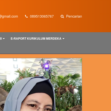
@gmail.com
089513065767
Pencarian
I
E-RAPORT KURIKULUM MERDEKA