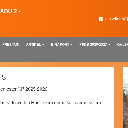
ADU 2 -
smkelfabo2
PRESTASI
ARTIKEL
E-RAPORT
PPDB 2026/2027
GALER
TS
emester T.P 2025-2026
aik" Insyallah Hasil akan mengikuti usaha kalian...