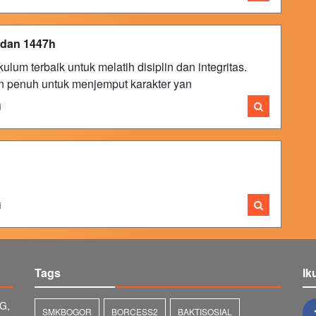
adan 1447h
lum terbaik untuk melatih disiplin dan integritas.
an penuh untuk menjemput karakter yan
i
i
Tags
Ik
G,
SMKBOGOR
BORCESS2
BAKTISOSIAL