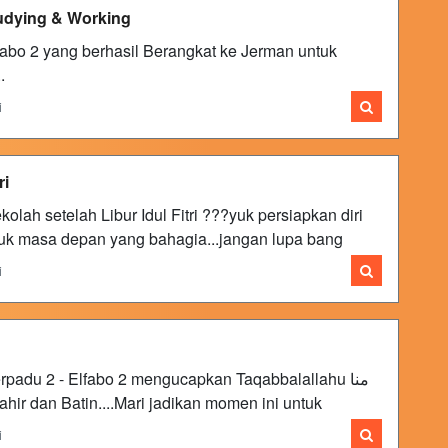
udying & Working
abo 2 yang berhasil Berangkat ke Jerman untuk
.
i
ri
lah setelah Libur Idul Fitri ???yuk persiapkan diri
ntuk masa depan yang bahagia...jangan lupa bang
i
adu 2 - Elfabo 2 mengucapkan Taqabbalallahu منا
 Lahir dan Batin....Mari jadikan momen ini untuk
i