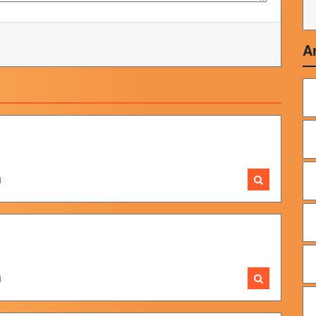
A
i
i