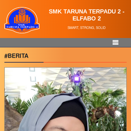
SMK TARUNA TERPADU 2 -
ELFABO 2
SMART, STRONG, SOLID
#BERITA