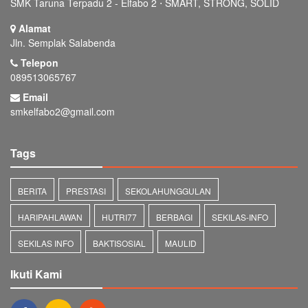
SMK Taruna Terpadu 2 - Elfabo 2 ⋅ SMART, STRONG, SOLID
Alamat
Jln. Semplak Salabenda
Telepon
089513065767
Email
smkelfabo2@gmail.com
Tags
BERITA
PRESTASI
SEKOLAHUNGGULAN
HARIPAHLAWAN
HUTRI77
BERBAGI
SEKILAS-INFO
SEKILAS INFO
BAKTISOSIAL
MAULID
Ikuti Kami