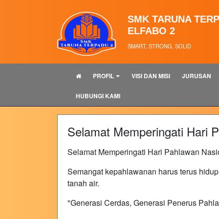
SMK TARUNA TERP
ELFABO 2
SMART, STRONG, SOLID
PROFIL
VISI DAN MISI
JURUSAN
HUBUNGI KAMI
Selamat Memperingati Hari 
Selamat Memperingati Hari Pahlawan Nasi
Semangat kepahlawanan harus terus hidup d
tanah air.
"Generasi Cerdas, Generasi Penerus Pahl