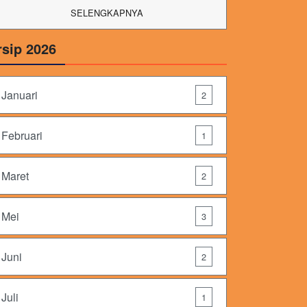
SELENGKAPNYA
rsip 2026
Januari
2
Februari
1
Maret
2
Mei
3
Juni
2
Juli
1