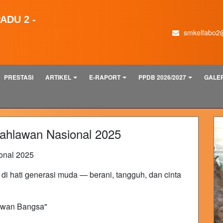
ADU 2 -
smkelfabo2
PRESTASI
ARTIKEL
E-RAPORT
PPDB 2026/2027
GALER
Pahlawan Nasional 2025
onal 2025
i hati generasi muda — berani, tangguh, dan cinta
awan Bangsa"