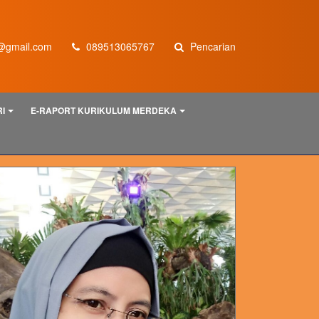
@gmail.com
089513065767
Pencarian
I
E-RAPORT KURIKULUM MERDEKA