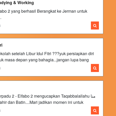
udying & Working
abo 2 yang berhasil Berangkat ke Jerman untuk
.
i
ri
lah setelah Libur Idul Fitri ???yuk persiapkan diri
ntuk masa depan yang bahagia...jangan lupa bang
i
adu 2 - Elfabo 2 mengucapkan Taqabbalallahu منا
 Lahir dan Batin....Mari jadikan momen ini untuk
i