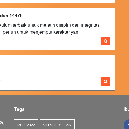
adan 1447h
lum terbaik untuk melatih disiplin dan integritas.
an penuh untuk menjemput karakter yan
i
i
Tags
Ik
G,
MPLS2022
MPLSBORCESS2